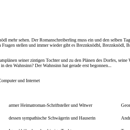
knödl mehr sehen. Der Romanschreiberling muss ein und den selben Tag
en Fragen stellen und immer wieder gibt es Breznknödbl, Breznknödl, B
splänen seiner zintigen Tochter und zu den Plänen des Dorfes, seine Wie
t in den Wahnsinn? Der Wahnsinn hat gerade erst begonnen...
Computer und Internet
armer Heimatroman-Schriftsteller und Witwer
Geor
dessen sympathische Schwägerin und Hauserin
Andr