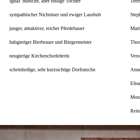
Ignaz' hübsche, aber bissige Tochter
Tere
sympathischer Nichtstuer und ewiger Lausbub
Step
junger, attraktiver, reicher Pferdebauer
Mart
habgieriger Bierbrauer und Bürgermeister
Thom
neugierige Kirchenchorleiterin
Vero
scheinheilige, sehr kurzsichtige Dorfratschn
Anne
Elis
Moni
Rein