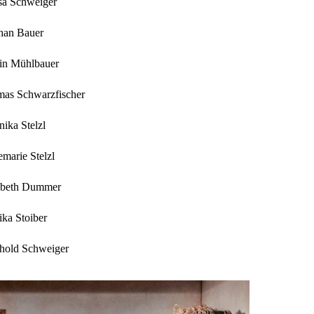
sa Schweiger
han Bauer
in Mühlbauer
as Schwarzfischer
nika Stelzl
marie Stelzl
abeth Dummer
ka Stoiber
hold Schweiger